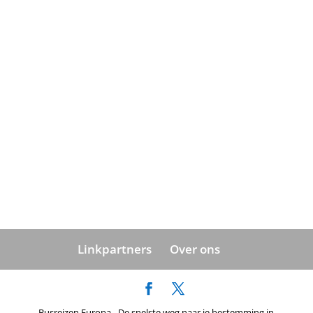
Linkpartners
Over ons
Busreizen Europa - De snelste weg naar je bestemming in