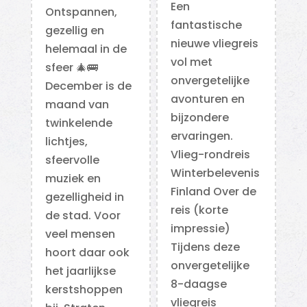
Een
Ontspannen,
fantastische
gezellig en
nieuwe vliegreis
helemaal in de
vol met
sfeer 🎄🚌
onvergetelijke
December is de
avonturen en
maand van
bijzondere
twinkelende
ervaringen.
lichtjes,
Vlieg-rondreis
sfeervolle
Winterbelevenis
muziek en
Finland Over de
gezelligheid in
reis (korte
de stad. Voor
impressie)
veel mensen
Tijdens deze
hoort daar ook
onvergetelijke
het jaarlijkse
8-daagse
kerstshoppen
vliegreis