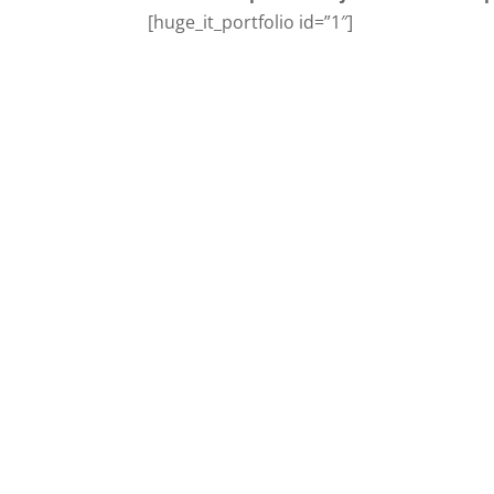
[huge_it_portfolio id=”1″]